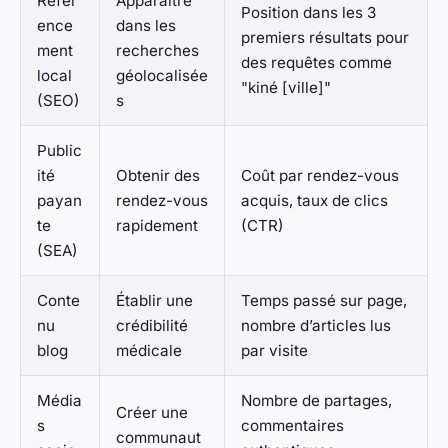
Référ
Apparaître
Position dans les 3
ence
dans les
premiers résultats pour
ment
recherches
des requêtes comme
local
géolocalisée
"kiné [ville]"
(SEO)
s
Public
ité
Obtenir des
Coût par rendez-vous
payan
rendez-vous
acquis, taux de clics
te
rapidement
(CTR)
(SEA)
Conte
Établir une
Temps passé sur page,
nu
crédibilité
nombre d’articles lus
blog
médicale
par visite
Média
Nombre de partages,
Créer une
s
commentaires
communaut