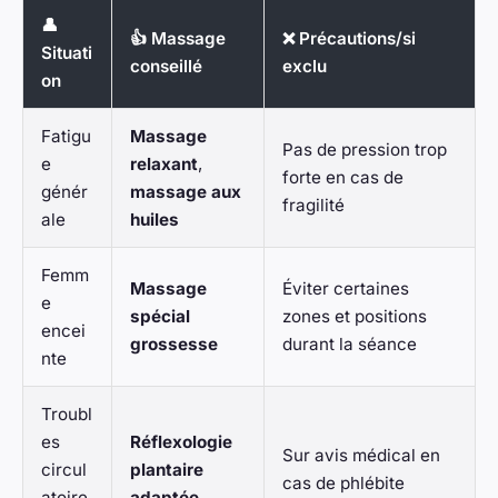
👤
👍 Massage
❌ Précautions/si
Situati
conseillé
exclu
on
Fatigu
Massage
Pas de pression trop
e
relaxant
,
forte en cas de
génér
massage aux
fragilité
ale
huiles
Femm
Massage
Éviter certaines
e
spécial
zones et positions
encei
grossesse
durant la séance
nte
Troubl
es
Réflexologie
Sur avis médical en
circul
plantaire
cas de phlébite
atoire
adaptée